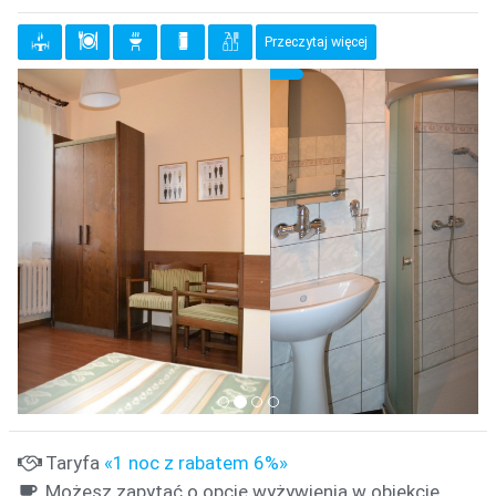
Przeczytaj więcej
{clt_previous}
{clt_
{clt_left} 1 Wybierz
Taryfa
«1 noc z rabatem 6%»
Możesz zapytać o opcję wyżywienia w obiekcie