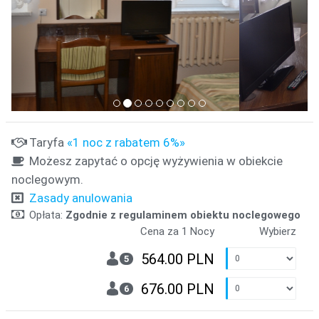
Taryfa
«1 noc z rabatem 6%»
Możesz zapytać o opcję wyżywienia w obiekcie
noclegowym.
Zasady anulowania
Opłata:
Zgodnie z regulaminem obiektu noclegowego
Cena za 1 Nocy
Wybierz
564.00 PLN
5
676.00 PLN
6