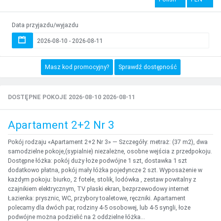
Data przyjazdu/wyjazdu
Masz kod promocyjny?
Sprawdź dostępność
DOSTĘPNE POKOJE 2026-08-10 2026-08-11
Apartament 2+2 Nr 3
Pokój rodzaju «Apartament 2+2 Nr 3» — Szczegóły: metraż: (37 m2), dwa
samodzielne pokoje,(sypialnie) niezależne, osobne wejścia z przedpokoju.
Dostępne łóżka: pokój duży łoże podwójne 1 szt, dostawka 1 szt
dodatkowo płatna, pokój mały łóżka pojedyncze 2 szt. Wyposażenie w
każdym pokoju: biurko, 2 fotele, stolik, lodówka , zestaw powitalny z
czajnikiem elektrycznym, TV płaski ekran, bezprzewodowy internet
Łazienka: prysznic, WC, przybory toaletowe, ręczniki. Apartament
polecamy dla dwóch par, rodziny 4-5 osobowej, lub 4-5 syngli, łoże
podwójne można podzielić na 2 oddzielne łóżka...