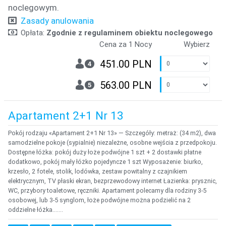
noclegowym.
Zasady anulowania
Opłata:
Zgodnie z regulaminem obiektu noclegowego
Cena za 1 Nocy
Wybierz
451.00 PLN
4
563.00 PLN
5
Apartament 2+1 Nr 13
Pokój rodzaju «Apartament 2+1 Nr 13» — Szczegóły: metraż: (34 m2), dwa
samodzielne pokoje (sypialnie) niezależne, osobne wejścia z przedpokoju.
Dostępne łóżka: pokój duży łoże podwójne 1 szt + 2 dostawki płatne
dodatkowo, pokój mały łóżko pojedyncze 1 szt Wyposażenie: biurko,
krzesło, 2 fotele, stolik, lodówka, zestaw powitalny z czajnikiem
elektrycznym, TV płaski ekran, bezprzewodowy internet Łazienka: prysznic,
WC, przybory toaletowe, ręczniki. Apartament polecamy dla rodziny 3-5
osobowej, lub 3-5 synglom, łoże podwójne można podzielić na 2
oddzielne łóżka.......