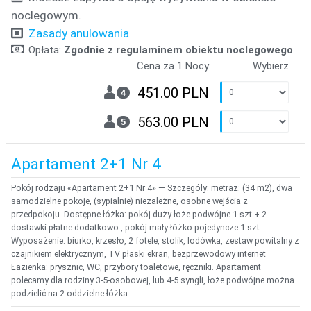
noclegowym.
Zasady anulowania
Opłata:
Zgodnie z regulaminem obiektu noclegowego
Cena za 1 Nocy
Wybierz
451.00 PLN
4
563.00 PLN
5
Apartament 2+1 Nr 4
Pokój rodzaju «Apartament 2+1 Nr 4» — Szczegóły: metraż: (34 m2), dwa
samodzielne pokoje, (sypialnie) niezależne, osobne wejścia z
przedpokoju. Dostępne łóżka: pokój duży łoże podwójne 1 szt + 2
dostawki płatne dodatkowo , pokój mały łóżko pojedyncze 1 szt
Wyposażenie: biurko, krzesło, 2 fotele, stolik, lodówka, zestaw powitalny z
czajnikiem elektrycznym, TV płaski ekran, bezprzewodowy internet
Łazienka: prysznic, WC, przybory toaletowe, ręczniki. Apartament
polecamy dla rodziny 3-5-osobowej, lub 4-5 syngli, łoże podwójne można
podzielić na 2 oddzielne łóżka.