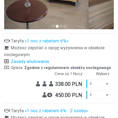
Taryfa
«1 noc z rabatem 6%»
Możesz zapytać o opcję wyżywienia w obiekcie
noclegowym.
Zasady anulowania
Opłata:
Zgodnie z regulaminem obiektu noclegowego
Cena za 1 Nocy
Wybierz
338.00 PLN
450.00 PLN
4
Taryfa
«1 noc z rabatem 6% - 2 osoby»
Możesz zapytać o opcję wyżywienia w obiekcie