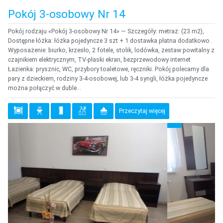
Pokój 3-osobowy Nr 14
Pokój rodzaju «Pokój 3-osobowy Nr 14» — Szczegóły: metraż: (23 m2),
Dostępne łóżka: łóżka pojedyncze 3 szt + 1 dostawka płatna dodatkowo .
Wyposażenie: biurko, krzesło, 2 fotele, stolik, lodówka, zestaw powitalny z
czajnikiem elektrycznym, TV-płaski ekran, bezprzewodowy internet
Łazienka: prysznic, WC, przybory toaletowe, ręczniki. Pokój polecamy dla
pary z dzieckiem, rodziny 3-4-osobowej, lub 3-4 syngli, łóżka pojedyncze
można połączyć w duble...
Przeczytaj więcej
{clt_previous}
{clt_
{clt_left} 1 Wybierz