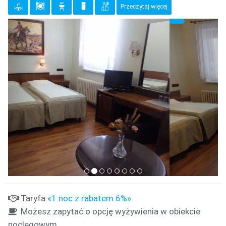
Przeczytaj więcej
{clt_previous}
{clt_
{clt_left} 1 Wybierz
Taryfa
«1 noc z rabatem 6%»
Możesz zapytać o opcję wyżywienia w obiekcie
noclegowym.