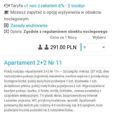
Taryfa
«1 noc z rabatem 6% - 2 osoby»
Możesz zapytać o opcję wyżywienia w obiekcie
noclegowym.
Zasady anulowania
Opłata:
Zgodnie z regulaminem obiektu noclegowego
Cena za 1 Nocy
Wybierz
291.00 PLN
Apartament 2+2 Nr 11
Pokój rodzaju «Apartament 2+2 Nr 11» — Szczegóły: metraż: (37 m2), dwa
samodzielne pokoje (sypialnie) niezależne, osobne wejścia z przedpokoju.
Dostępne łóżka: pokój duży łoże podwójne 1 szt, dostawka 1 szt
dodatkowo płatna, pokój mały łóżka pojedyncze 2 szt. Wyposażenie w
każdym pokoju: biurko, 2 fotele, stolik, lodówka , zestaw powitalny z
czajnikiem elektrycznym, TV płaski ekran, bezprzewodowy internet
Łazienka: prysznic, WC, przybory toaletowe, ręczniki. Apartament
polecamy dla dwóch par, rodziny 4-5 osobowej, lub 4-5 synglom, łoże
podwójne można podzielić na 2 oddzielne łóżka...