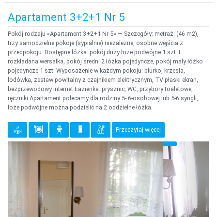
Apartament 3+2+1 Nr 5
Pokój rodzaju «Apartament 3+2+1 Nr 5» — Szczegóły: metraż: (46 m2),
trzy samodzielne pokoje (sypialnie) niezależne, osobne wejścia z
przedpokoju. Dostępne łóżka: pokój duży łoże podwójne 1 szt +
rozkładana wersalka, pokój średni 2 łóżka pojedyncze, pokój mały łóżko
pojedyncze 1 szt. Wyposażenie w każdym pokoju: biurko, krzesła,
lodówka, zestaw powitalny z czajnikiem elektrycznym, TV płaski ekran,
bezprzewodowy internet Łazienka: prysznic, WC, przybory toaletowe,
ręczniki Apartament polecamy dla rodziny 5- 6-osobowej lub 5-6 syngli,
łoże podwójne można podzielić na 2 oddzielne łóżka.
Przeczytaj więcej
{clt_previous}
{clt_
{clt_left} 1 Wybierz