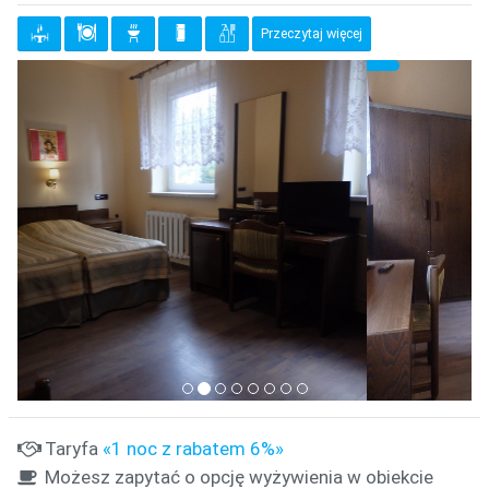
Przeczytaj więcej
{clt_previous}
{clt_
{clt_left} 1 Wybierz
Taryfa
«1 noc z rabatem 6%»
Możesz zapytać o opcję wyżywienia w obiekcie