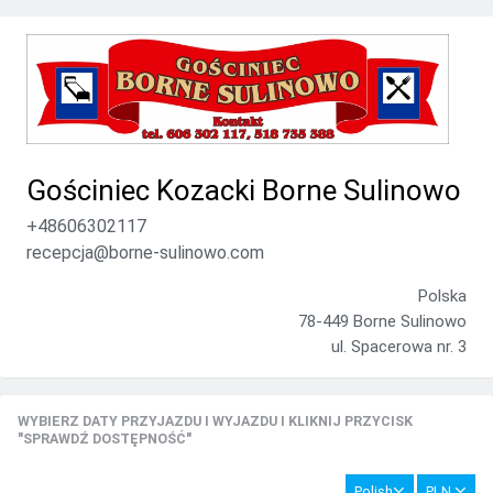
Gościniec Kozacki Borne Sulinowo
+48606302117
recepcja@borne-sulinowo.com
Polska
78-449 Borne Sulinowo
ul. Spacerowa nr. 3
WYBIERZ DATY PRZYJAZDU I WYJAZDU I KLIKNIJ PRZYCISK
"SPRAWDŹ DOSTĘPNOŚĆ"
Polish
PLN