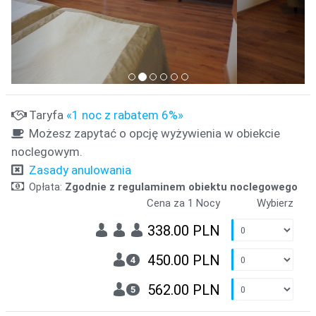
Taryfa
«1 noc z rabatem 6%»
Możesz zapytać o opcję wyżywienia w obiekcie
noclegowym.
Zasady anulowania
Opłata:
Zgodnie z regulaminem obiektu noclegowego
Cena za 1 Nocy
Wybierz
338.00 PLN
450.00 PLN
4
562.00 PLN
5