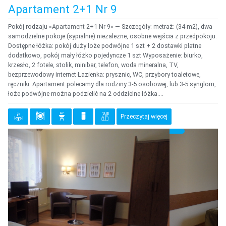
Apartament 2+1 Nr 9
Pokój rodzaju «Apartament 2+1 Nr 9» — Szczegóły: metraż: (34 m2), dwa
samodzielne pokoje (sypialnie) niezależne, osobne wejścia z przedpokoju.
Dostępne łóżka: pokój duży łoże podwójne 1 szt + 2 dostawki płatne
dodatkowo, pokój mały łóżko pojedyncze 1 szt Wyposażenie: biurko,
krzesło, 2 fotele, stolik, minibar, telefon, woda mineralna, TV,
bezprzewodowy internet Łazienka: prysznic, WC, przybory toaletowe,
ręczniki. Apartament polecamy dla rodziny 3-5 osobowej, lub 3-5 synglom,
łoże podwójne można podzielić na 2 oddzielne łóżka....
Przeczytaj więcej
{clt_previous}
{clt_
{clt_left} 1 Wybierz