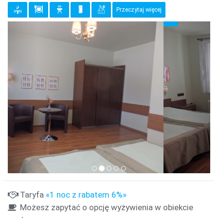
Przeczytaj więcej
{clt_previous}
{clt_
{clt_left} 1 Wybierz
Taryfa
«1 noc z rabatem 6%»
Możesz zapytać o opcję wyżywienia w obiekcie